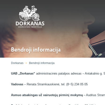
Bendroji informacija
Dorkanas
Bendroji informacija
UAB „Dorkanas“
administracinės patalpos adresas – Antakalnio g. 5
Vadovas
– Renata Stramkauskienė, tel. (8~5) 234 05 05
Asmuo atsakingas už vairuotojų pirminį mokymą
– Audrius Stram