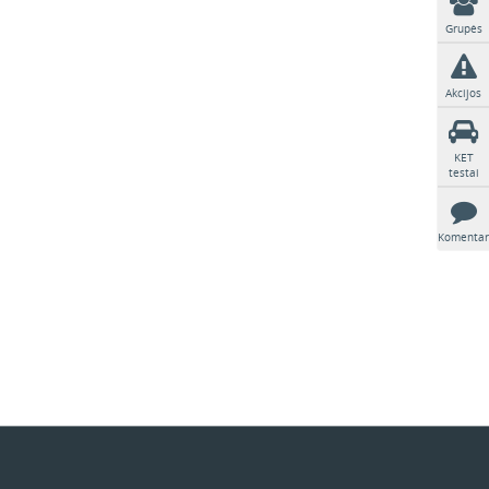
Grupės
Akcijos
KET
testai
Komentar