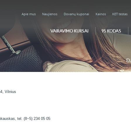
Apie mus
Naujienos
Dovanų kuponai
Kainos
KET testas
VAIRAVIMO KURSAI
95 KODAS
D
4, Vilnius
kauskas, tel. (8~5) 234 05 05