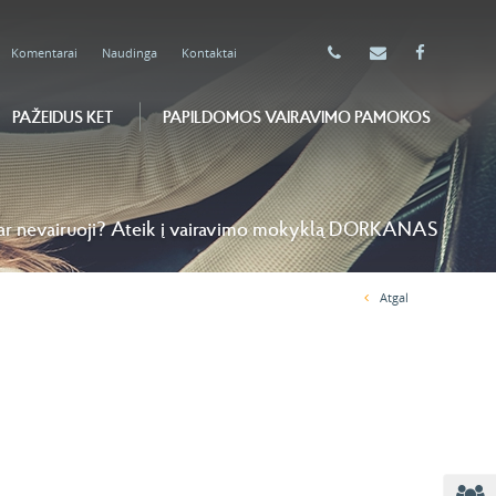
Komentarai
Naudinga
Kontaktai
PAŽEIDUS KET
PAPILDOMOS VAIRAVIMO PAMOKOS
ar nevairuoji? Ateik į vairavimo mokyklą DORKANAS
Atgal