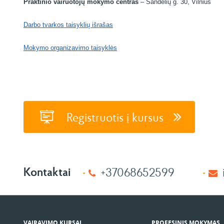
Praktinio vairuotojų mokymo centras
– Sandėlių g. 30, Vilnius
Darbo tvarkos taisyklių išrašas
Mokymo organizavimo taisyklės
Registruotis į kursus
Kontaktai
+37068652599
VAIRAVIMO KURSAI
PROFESINIS MOKYMAS