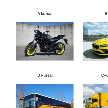
A kursai
B
D kursai
C+C