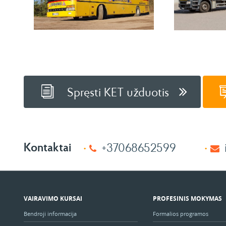
Spręsti KET užduotis
Kontaktai
+37068652599
VAIRAVIMO KURSAI
PROFESINIS MOKYMAS
Bendroji informacija
Formalios programos