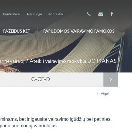
Komentarai
Naudinga
Kontaktai
PAŽEIDUS KET
PAPILDOMOS VAIRAVIMO PAMOKOS
ar nevairuoji? Ateik į vairavimo mokyklą DORKANAS
C+CE+D
Atgal
nams, bet ir įgausite vairavimo įgūdžių bei patirties.
porto priemonių vairuotojus.