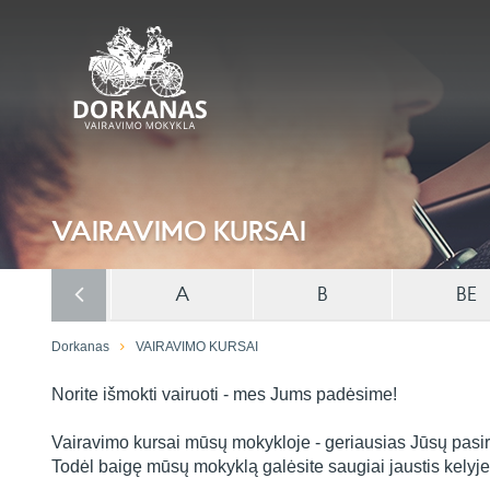
VAIRAVIMO KURSAI
A
B
BE
Dorkanas
VAIRAVIMO KURSAI
Norite išmokti vairuoti - mes Jums padėsime!
Vairavimo kursai mūsų mokykloje - geriausias Jūsų pasiri
Todėl baigę mūsų mokyklą galėsite saugiai jaustis kelyje