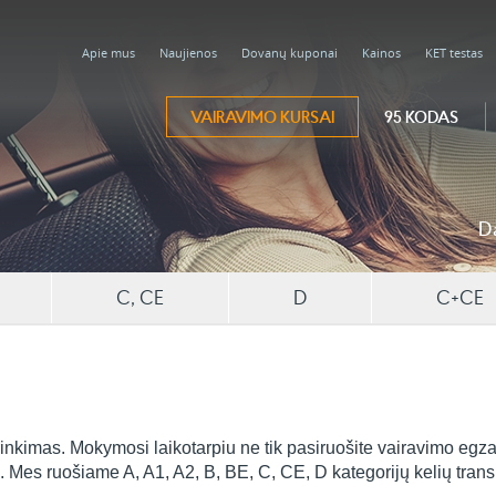
Apie mus
Naujienos
Dovanų kuponai
Kainos
KET testas
VAIRAVIMO KURSAI
95 KODAS
D
C, CE
D
C+CE
nkimas. Mokymosi laikotarpiu ne tik pasiruošite vairavimo egzami
. Mes ruošiame A, A1, A2, B, BE, C, CE, D kategorijų kelių trans