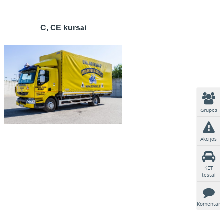
C, CE kursai
Grupės
Akcijos
KET
testai
Komentar