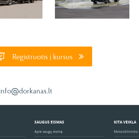
Registruotis į kursus
info@dorkanas.lt
SAUGUS EISMAS
KITA VEIKLA
Apie saugų eismą
Motociklinink